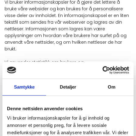
Vi bruker informasjonskapsler for å gjøre det lettere å
bruke våre websider og kan brukes for å personalisere
visse deler av innholdet. En informasjonskapsel er en liten
tekstfil som sendes fra vår webserver og lagres av din
nettleser. Informasjonen som lagres kan være
opplysninger om hvordan våre brukere har surfet på og
anvendt våre nettsider, og om hvilken nettleser de har
brukt.
Vi anvender statistikk om brukere og
trafikk/trafikkleverandører i aggregert form. Statistikken
inneholder aldri noen form for personlig informasjon, alt er
anonymt. IP-adresser lagres ikke i vår database der vi
Samtykke
Detaljer
Om
lagrer atferd på nettstedet, derfor kan informasjon om
deg som bruker aldri kobles sammen med din identitet.
Din IP-adresse lagres av sikkerhetsmessige årsaker bare i
Denne nettsiden anvender cookies
de tilfeller du selv aktivt registrerer deg på nettstedet.
Vi bruker informasjonskapsler for å gi innhold og
FORMÅL:
annonser et personlig preg, for å levere sosiale
mediefunksjoner og for å analysere trafikken vår. Vi deler
Utvikle og forbedre nettstedet gjennom å forstå